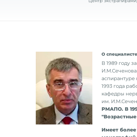
Центр экстрапирами
О специалист
В 1989 году 
И.М.Сеченова.
аспирантуре 
1993 года раб
кафедры нерв
им. И.М.Сече
РМАПО. В 19
"Возрастные
Имеет более