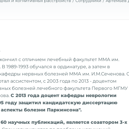
дных и когнитивных расстройств
Сотрудники
Артемьев 
е
закончил с отличием лечебный факультет ММА им.
 В 1989-1993 обучался в ординатуре, а затем в
кафедры нервных болезней ММА им. И.М.Сеченова. 
отал ассистентом, с 2003 года по 2013 - доцентом
ных болезней лечебного факультета Первого МГМУ
нова.
С 2013 года доцент кафедры неврологии
95 году защитил кандидатскую диссертацию
 аспекты болезни Паркинсона".
 60 научных публикаций, является соавтором 3-х