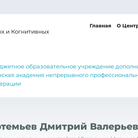
Главная
О Цент
х и Когнитивных
джетное образовательное учреждение дополн
нская академия непрерывного профессиональн
дерации
темьев Дмитрий Валерье