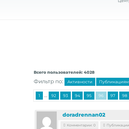
Цент
Всего пользователей: 4028
Фильтр по:
Активности
Публикациям
...
1
92
93
94
95
96
97
98
doradrennan02
Комментарии: 0
Публикации