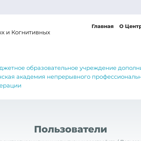
Главная
О Цент
х и Когнитивных
джетное образовательное учреждение дополн
нская академия непрерывного профессиональн
дерации
Пользователи