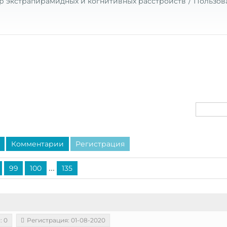
р экстрапирамидных и когнитивных расстройств
Пользов
Комментарии
Регистрация
...
99
100
135
: 0
Регистрация: 01-08-2020