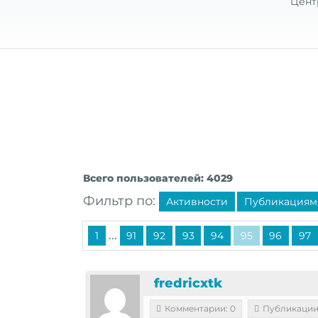
Цент
Всего пользователей: 4029
Фильтр по:
Активности
Публикациям
...
1
91
92
93
94
95
96
97
fredricxtk
Комментарии: 0
Публикации