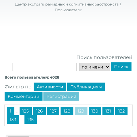
Центр экстрапирамидных и когнитивных расстройств
Пользователи
Поиск пользователей
Поиск
Всего пользователей: 4028
Фильтр по:
Активности
Публикациям
Комментарии
Регистрация
...
1
125
126
127
128
129
130
131
132
...
133
135