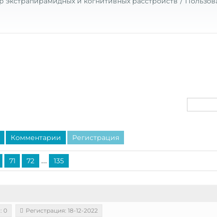
р экстрапирамидных и когнитивных расстройств
Пользов
Комментарии
Регистрация
...
71
72
135
: 0
Регистрация: 18-12-2022