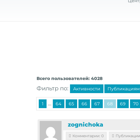
Цент
Всего пользователей: 4028
Фильтр по:
Активности
Публикациям
...
1
64
65
66
67
68
69
70
zognichoka
Комментарии: 0
Публикации