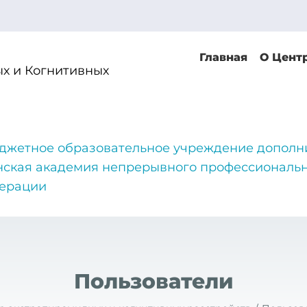
Главная
О Цент
х и Когнитивных
джетное образовательное учреждение дополн
нская академия непрерывного профессиональн
дерации
Пользователи