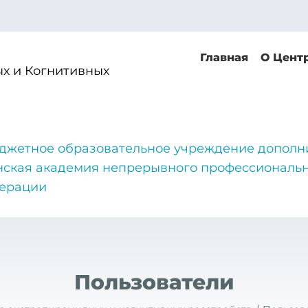
Главная
О Цент
х и Когнитивных
джетное образовательное учреждение дополн
нская академия непрерывного профессиональн
дерации
Пользователи