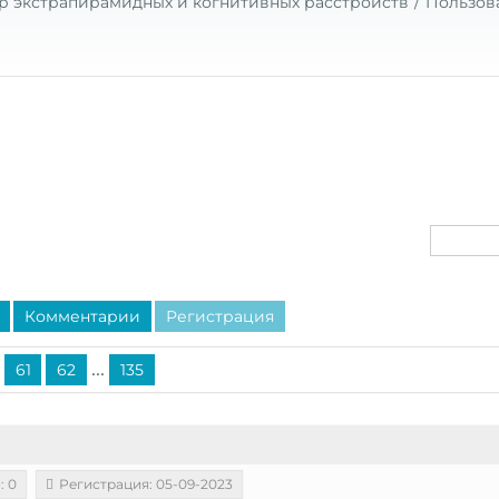
р экстрапирамидных и когнитивных расстройств
Пользов
Комментарии
Регистрация
...
61
62
135
: 0
Регистрация: 05-09-2023