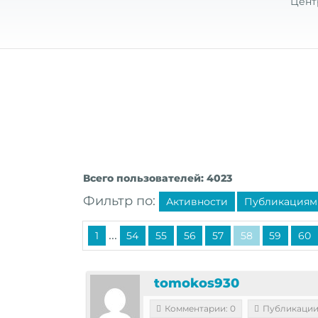
Цент
Всего пользователей: 4023
Фильтр по:
Активности
Публикациям
...
1
54
55
56
57
58
59
60
tomokos930
Комментарии: 0
Публикации