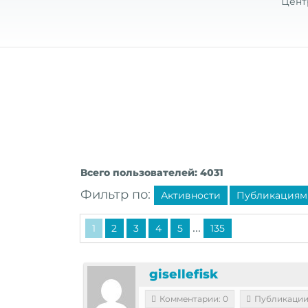
Цент
Всего пользователей: 4031
Фильтр по:
Активности
Публикациям
...
1
2
3
4
5
135
gisellefisk
Комментарии: 0
Публикации