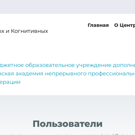
Главная
О Цент
х и Когнитивных
джетное образовательное учреждение дополн
нская академия непрерывного профессиональн
дерации
Пользователи