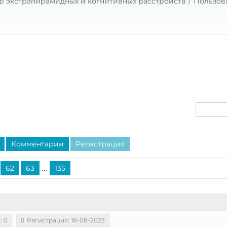
р экстрапирамидных и когнитивных расстройств
Пользов
Комментарии
Регистрация
...
62
63
135
: 0
Регистрация: 18-08-2023