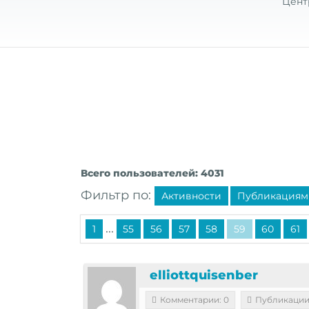
Цент
Всего пользователей: 4031
Фильтр по:
Активности
Публикациям
...
1
55
56
57
58
59
60
61
elliottquisenber
Комментарии: 0
Публикации