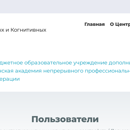
Главная
О Цент
х и Когнитивных
джетное образовательное учреждение дополн
нская академия непрерывного профессиональн
дерации
Пользователи