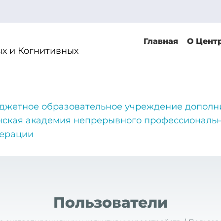
Главная
О Цент
х и Когнитивных
джетное образовательное учреждение дополн
нская академия непрерывного профессиональн
дерации
Пользователи