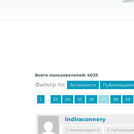
Цент
Всего пользователей: 4023
Фильтр по:
Активности
Публикациям
...
1
53
54
55
56
57
58
59
indiraconnery
Комментарии: 0
Публикации