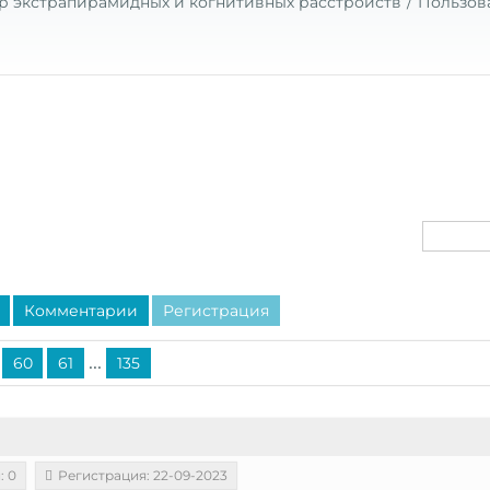
р экстрапирамидных и когнитивных расстройств
Пользов
Комментарии
Регистрация
...
60
61
135
: 0
Регистрация: 22-09-2023