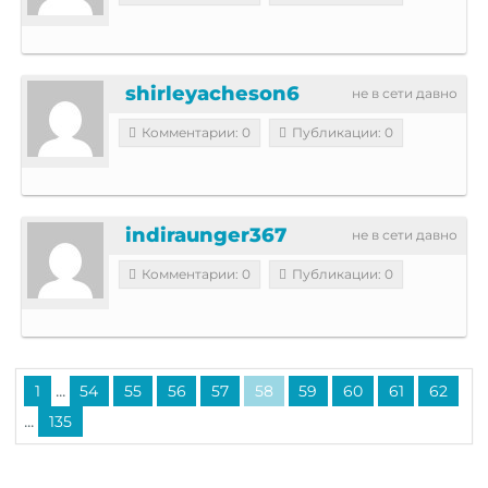
shirleyacheson6
не в сети давно
Комментарии: 0
Публикации: 0
indiraunger367
не в сети давно
Комментарии: 0
Публикации: 0
...
1
54
55
56
57
58
59
60
61
62
...
135