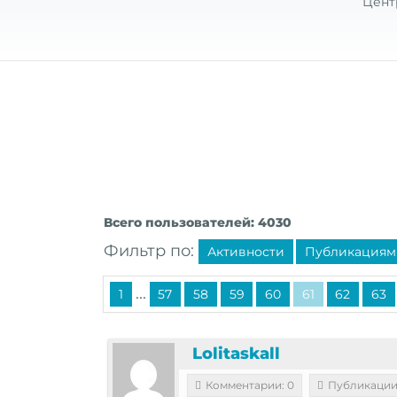
Цент
Всего пользователей: 4030
Фильтр по:
Активности
Публикациям
...
1
57
58
59
60
61
62
63
Lolitaskall
Комментарии: 0
Публикации