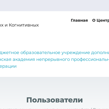
Главная
О Цент
х и Когнитивных
джетное образовательное учреждение дополн
нская академия непрерывного профессиональн
дерации
Пользователи