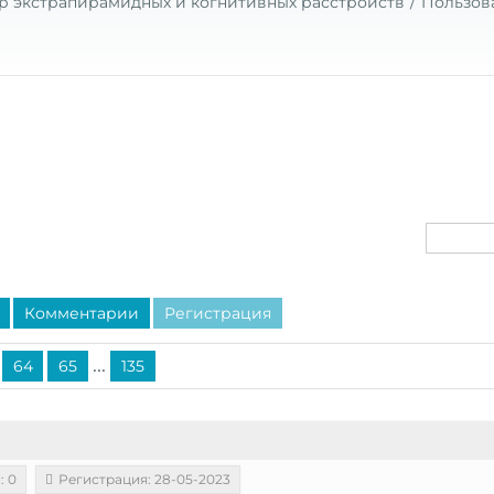
р экстрапирамидных и когнитивных расстройств
Пользов
Комментарии
Регистрация
...
64
65
135
: 0
Регистрация: 28-05-2023