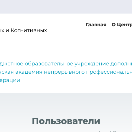
Главная
О Цент
х и Когнитивных
джетное образовательное учреждение дополн
нская академия непрерывного профессиональн
дерации
Пользователи