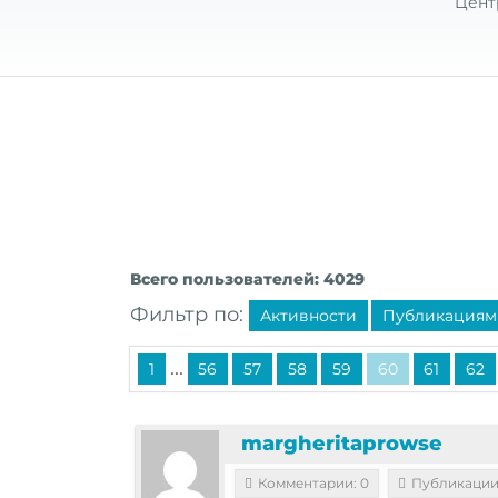
Цент
Всего пользователей: 4029
Фильтр по:
Активности
Публикациям
...
1
56
57
58
59
60
61
62
margheritaprowse
Комментарии: 0
Публикации