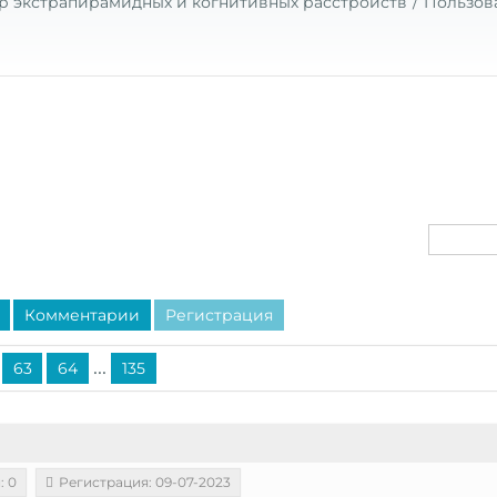
р экстрапирамидных и когнитивных расстройств
Пользов
Комментарии
Регистрация
...
63
64
135
: 0
Регистрация: 09-07-2023