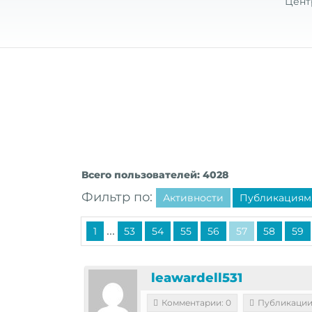
Цент
Всего пользователей: 4028
Фильтр по:
Активности
Публикациям
...
1
53
54
55
56
57
58
59
leawardell531
Комментарии: 0
Публикации