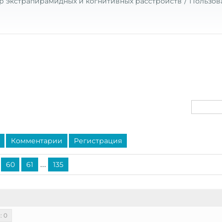
р экстрапирамидных и когнитивных расстройств
Пользов
Комментарии
Регистрация
...
60
61
135
: 0