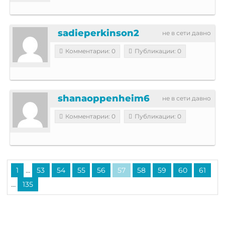
sadieperkinson2
не в сети давно
Комментарии: 0
Публикации: 0
shanaoppenheim6
не в сети давно
Комментарии: 0
Публикации: 0
...
1
53
54
55
56
57
58
59
60
61
...
135