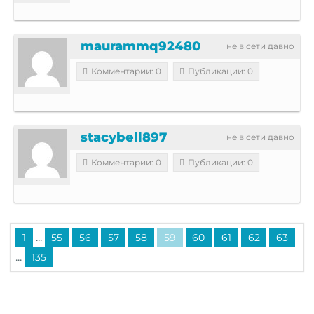
maurammq92480
не в сети давно
Комментарии: 0
Публикации: 0
stacybell897
не в сети давно
Комментарии: 0
Публикации: 0
...
1
55
56
57
58
59
60
61
62
63
...
135