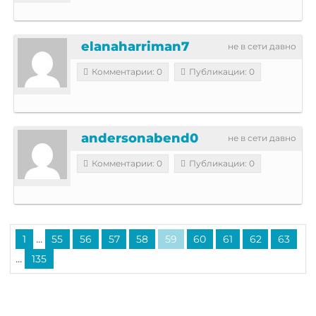
elanaharriman7
не в сети давно
Комментарии: 0
Публикации: 0
andersonabend0
не в сети давно
Комментарии: 0
Публикации: 0
...
1
55
56
57
58
59
60
61
62
63
...
135