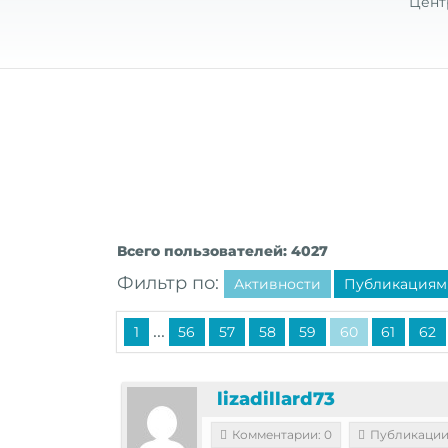
Цент
Всего пользователей: 4027
Фильтр по:
Активности
Публикациям
...
1
56
57
58
59
60
61
62
lizadillard73
Комментарии: 0
Публикации