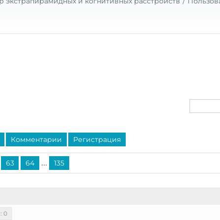
р экстрапирамидных и когнитивных расстройств
Пользов
Комментарии
Регистрация
...
63
64
135
: 0