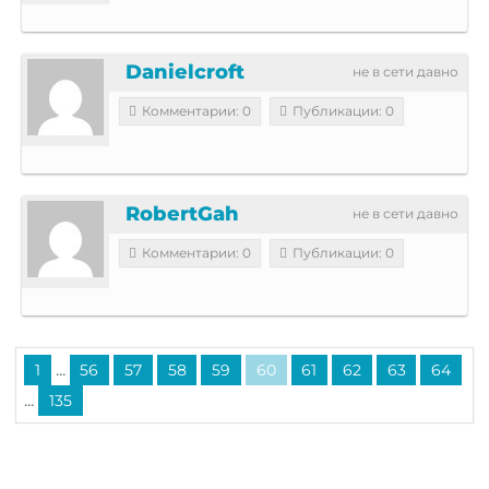
Danielcroft
не в сети давно
Комментарии: 0
Публикации: 0
RobertGah
не в сети давно
Комментарии: 0
Публикации: 0
...
1
56
57
58
59
60
61
62
63
64
...
135