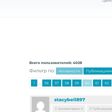
Цент
Всего пользователей: 4028
Фильтр по:
Активности
Публикациям
...
1
56
57
58
59
60
61
62
stacybell897
Комментарии: 0
Публикации