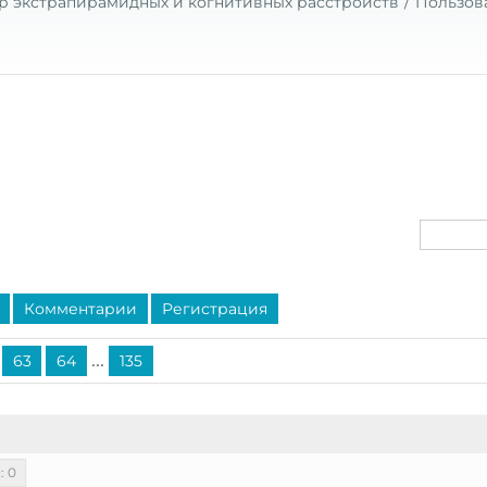
р экстрапирамидных и когнитивных расстройств
Пользов
Комментарии
Регистрация
...
63
64
135
: 0