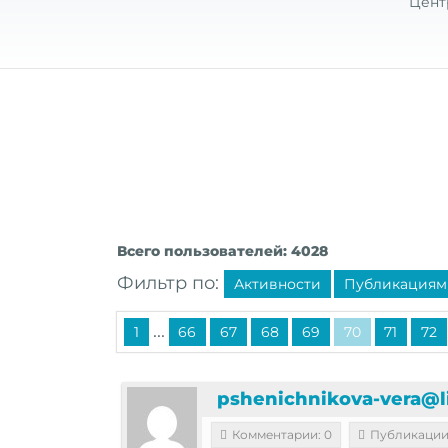
Цент
Всего пользователей: 4028
Фильтр по:
Активности
Публикациям
...
1
66
67
68
69
70
71
72
pshenichnikova-vera@li
Комментарии: 0
Публикации