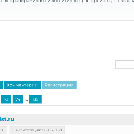
р экстрапирамидных и когнитивных расстройств
Пользов
Комментарии
Регистрация
...
73
74
135
st.ru
: 0
Регистрация: 08-06-2021