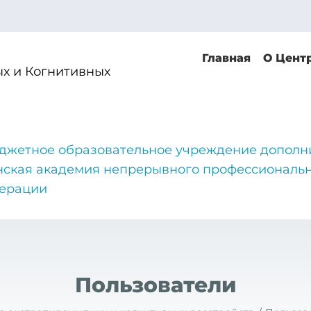
Главная
О Цент
х и Когнитивных
джетное образовательное учреждение дополн
нская академия непрерывного профессиональн
дерации
Пользователи