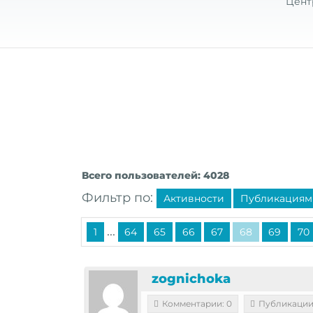
Цент
Всего пользователей: 4028
Фильтр по:
Активности
Публикациям
...
1
64
65
66
67
68
69
70
zognichoka
Комментарии: 0
Публикации