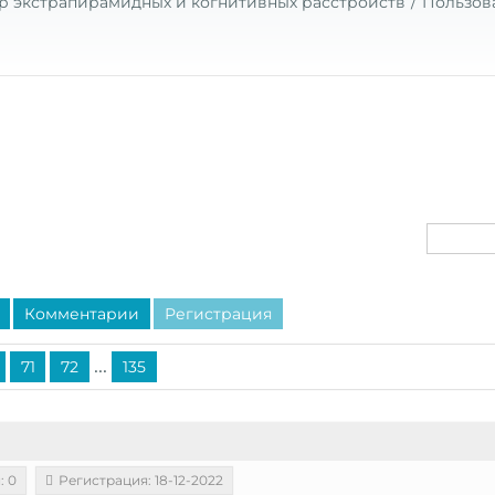
р экстрапирамидных и когнитивных расстройств
Пользов
Комментарии
Регистрация
...
71
72
135
: 0
Регистрация: 18-12-2022