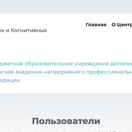
Главная
О Цент
х и Когнитивных
джетное образовательное учреждение дополн
нская академия непрерывного профессиональн
дерации
Пользователи