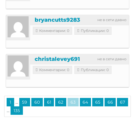
bryancutts9283
не в сети давно
Комментарии: 0
Публикации: 0
christalevey691
не в сети давно
Комментарии: 0
Публикации: 0
...
1
59
60
61
62
63
64
65
66
67
...
135