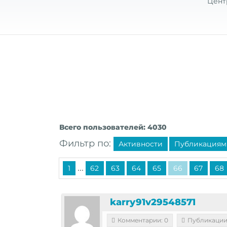
Цент
Всего пользователей: 4030
Фильтр по:
Активности
Публикациям
...
1
62
63
64
65
66
67
68
karry91v29548571
Комментарии: 0
Публикации