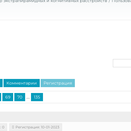
р экстрапирамидных и когнитивных расстройств
Пользов
Комментарии
Регистрация
...
69
70
135
: 0
Регистрация: 10-01-2023