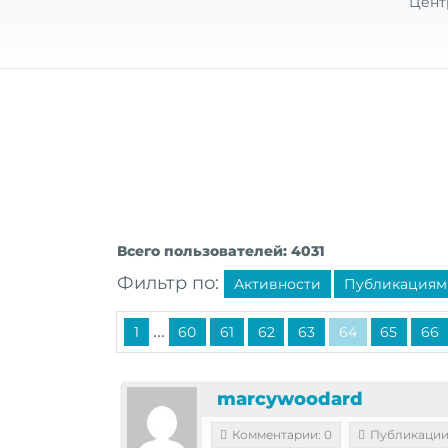
Цент
Всего пользователей: 4031
Фильтр по:
Активности
Публикациям
...
1
60
61
62
63
64
65
66
marcywoodard
Комментарии: 0
Публикации