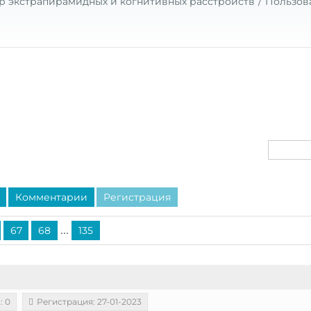
р экстрапирамидных и когнитивных расстройств
Пользов
Комментарии
Регистрация
...
67
68
135
: 0
Регистрация: 27-01-2023