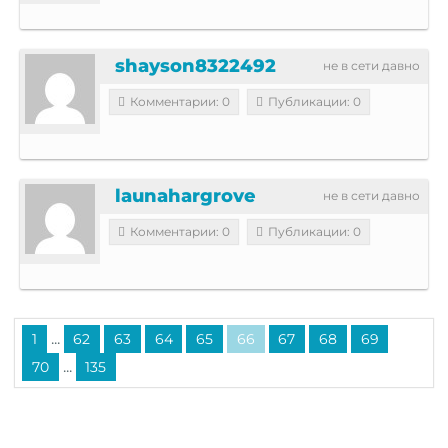
shayson8322492
не в сети давно
Комментарии: 0
Публикации: 0
launahargrove
не в сети давно
Комментарии: 0
Публикации: 0
...
1
62
63
64
65
66
67
68
69
...
70
135