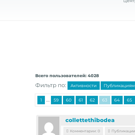
Цент
Всего пользователей: 4028
Фильтр по:
Активности
Публикациям
...
1
59
60
61
62
63
64
65
collettethibodea
Комментарии: 0
Публикации