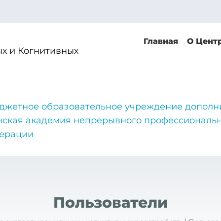
Главная
О Цент
х и Когнитивных
джетное образовательное учреждение дополн
нская академия непрерывного профессиональн
дерации
Пользователи