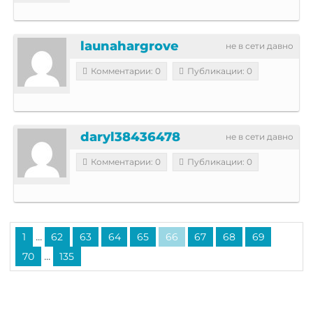
launahargrove
не в сети давно
Комментарии: 0
Публикации: 0
daryl38436478
не в сети давно
Комментарии: 0
Публикации: 0
...
1
62
63
64
65
66
67
68
69
...
70
135