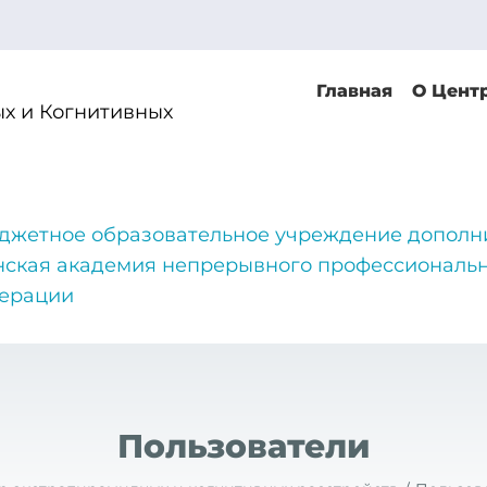
Главная
О Цент
х и Когнитивных
джетное образовательное учреждение дополн
нская академия непрерывного профессиональн
дерации
Пользователи