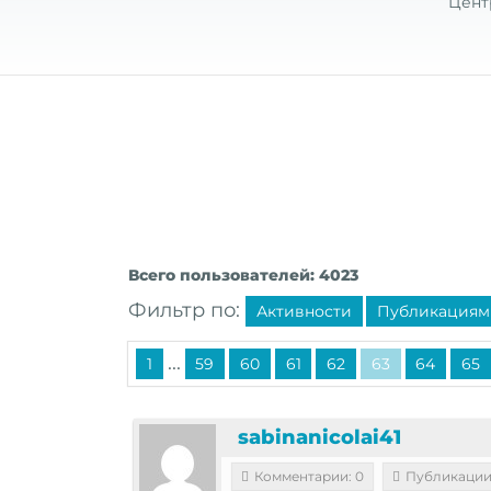
Цент
Всего пользователей: 4023
Фильтр по:
Активности
Публикациям
...
1
59
60
61
62
63
64
65
sabinanicolai41
Комментарии: 0
Публикации