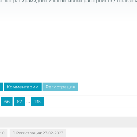
р экстрапирамидных и когнитивных расстройств
Пользов
Комментарии
Регистрация
...
66
67
135
: 0
Регистрация: 27-02-2023