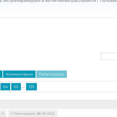
р экстрапирамидных и когнитивных расстройств
Пользов
Комментарии
Регистрация
...
64
65
135
: 0
Регистрация: 28-05-2023