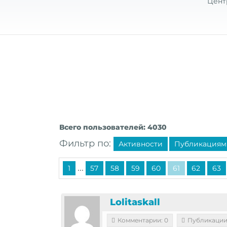
Цент
Всего пользователей: 4030
Фильтр по:
Активности
Публикациям
...
1
57
58
59
60
61
62
63
Lolitaskall
Комментарии: 0
Публикации