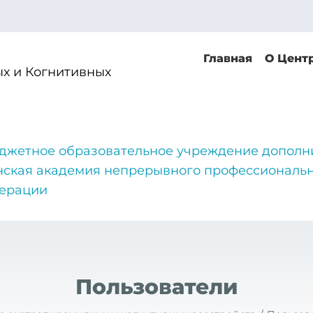
Главная
О Цент
х и Когнитивных
джетное образовательное учреждение дополн
нская академия непрерывного профессиональн
дерации
Пользователи