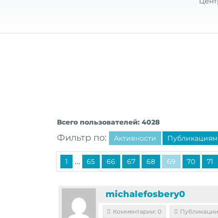
Цент
Всего пользователей: 4028
Фильтр по:
Активности
Публикациям
...
1
65
66
67
68
69
70
71
michalefosbery0
Комментарии: 0
Публикации