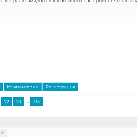
р экстрапирамидных и когнитивных расстройств
Пользов
Комментарии
Регистрация
...
72
73
135
: 0