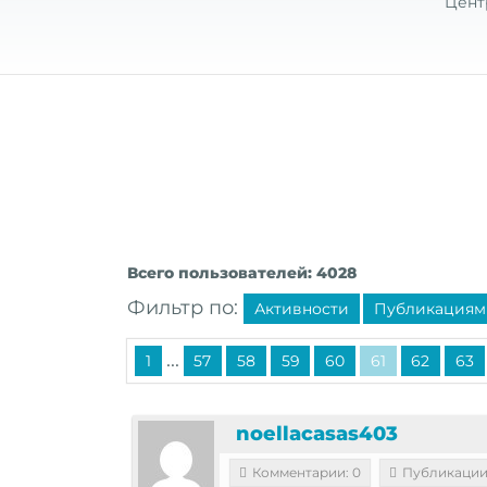
Цент
Всего пользователей: 4028
Фильтр по:
Активности
Публикациям
...
1
57
58
59
60
61
62
63
noellacasas403
Комментарии: 0
Публикации