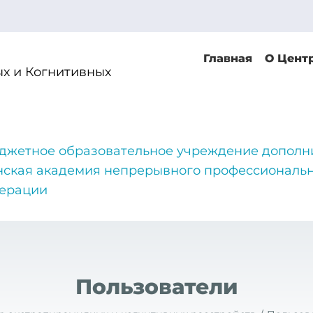
Главная
О Цент
х и Когнитивных
джетное образовательное учреждение дополн
нская академия непрерывного профессиональн
дерации
Пользователи