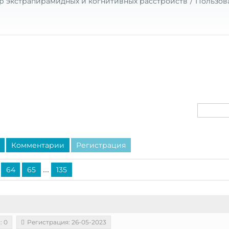
р экстрапирамидных и когнитивных расстройств
Пользов
Комментарии
Регистрация
...
64
65
135
: 0
Регистрация: 26-05-2023