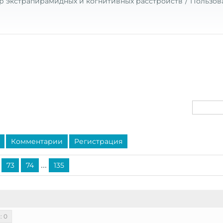
р экстрапирамидных и когнитивных расстройств
Пользов
Комментарии
Регистрация
...
73
74
135
: 0