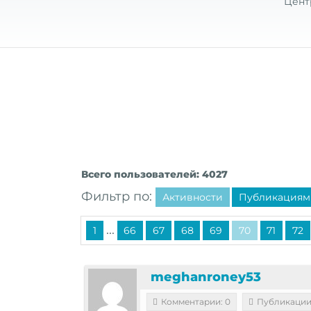
Цент
Всего пользователей: 4027
Фильтр по:
Активности
Публикациям
...
1
66
67
68
69
70
71
72
meghanroney53
Комментарии: 0
Публикации