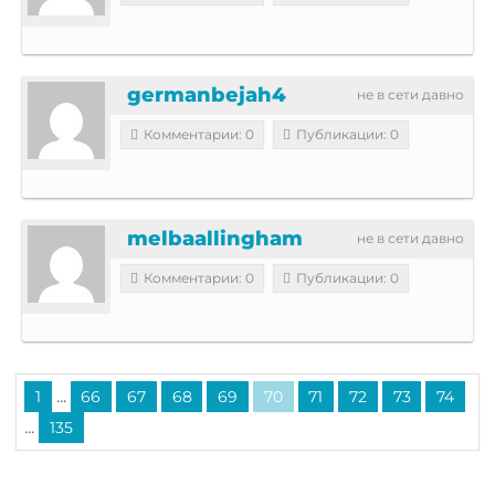
germanbejah4
не в сети давно
Комментарии: 0
Публикации: 0
melbaallingham
не в сети давно
Комментарии: 0
Публикации: 0
...
1
66
67
68
69
70
71
72
73
74
...
135