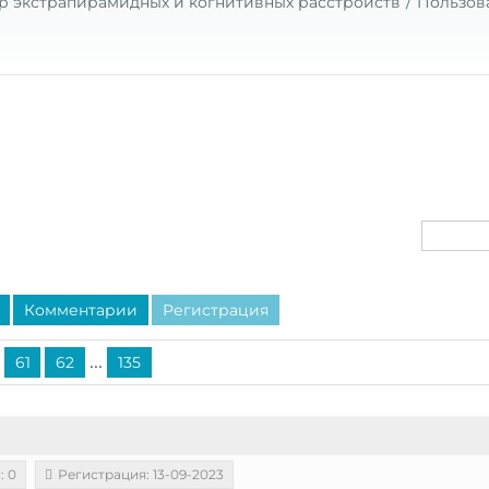
р экстрапирамидных и когнитивных расстройств
Пользов
Комментарии
Регистрация
...
61
62
135
: 0
Регистрация: 13-09-2023