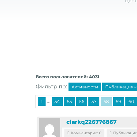
Цент
Всего пользователей: 4031
Фильтр по:
Активности
Публикациям
...
1
54
55
56
57
58
59
60
clarkq226776867
Комментарии: 0
Публикации