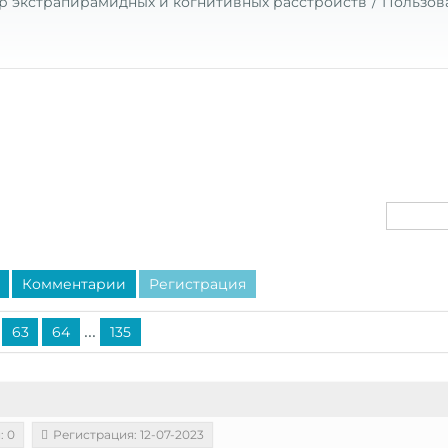
р экстрапирамидных и когнитивных расстройств
Пользов
Комментарии
Регистрация
...
63
64
135
: 0
Регистрация: 12-07-2023