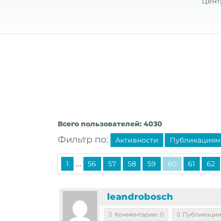
Цент
Всего пользователей: 4030
Фильтр по:
Активности
Публикациям
...
1
56
57
58
59
60
61
62
leandrobosch
Комментарии: 0
Публикации