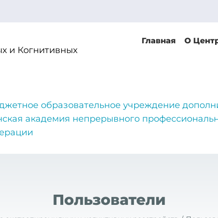
Главная
О Цент
х и Когнитивных
джетное образовательное учреждение дополн
нская академия непрерывного профессиональн
дерации
Пользователи