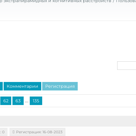
р экстрапирамидных и когнитивных расстройств
Пользов
Комментарии
Регистрация
...
62
63
135
: 0
Регистрация: 16-08-2023