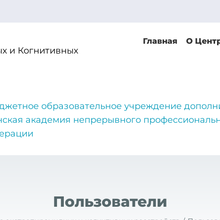
Главная
О Цент
х и Когнитивных
джетное образовательное учреждение дополн
нская академия непрерывного профессиональн
дерации
Пользователи