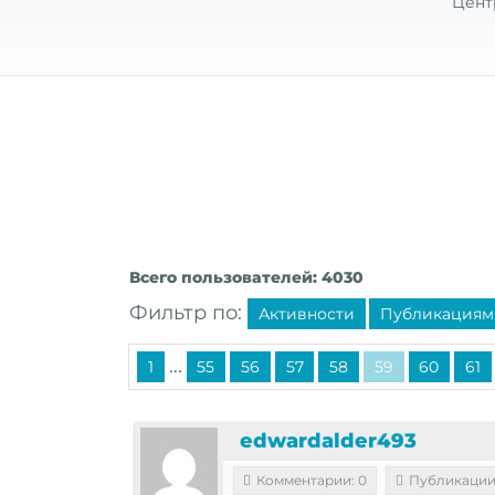
Цент
Всего пользователей: 4030
Фильтр по:
Активности
Публикациям
...
1
55
56
57
58
59
60
61
edwardalder493
Комментарии: 0
Публикации