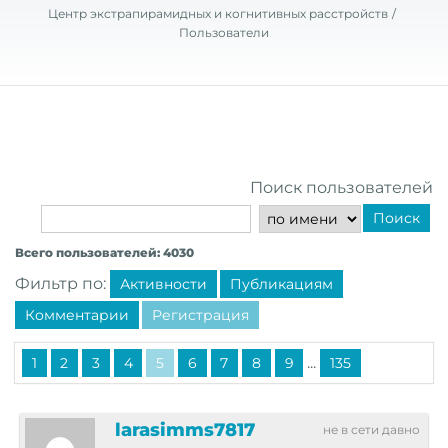
Центр экстрапирамидных и когнитивных расстройств
Пользователи
Поиск пользователей
Поиск
Всего пользователей: 4030
Фильтр по:
Активности
Публикациям
Комментарии
Регистрация
...
1
2
3
4
5
6
7
8
9
135
larasimms7817
не в сети давно