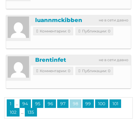
luannmckibben
не в сети давно
Комментарии: 0
Публикации: 0
Brentinfet
не в сети давно
Комментарии: 0
Публикации: 0
...
1
94
95
96
97
98
99
100
101
...
102
135