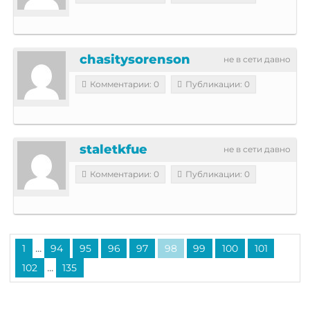
chasitysorenson
не в сети давно
Комментарии: 0
Публикации: 0
staletkfue
не в сети давно
Комментарии: 0
Публикации: 0
...
1
94
95
96
97
98
99
100
101
...
102
135