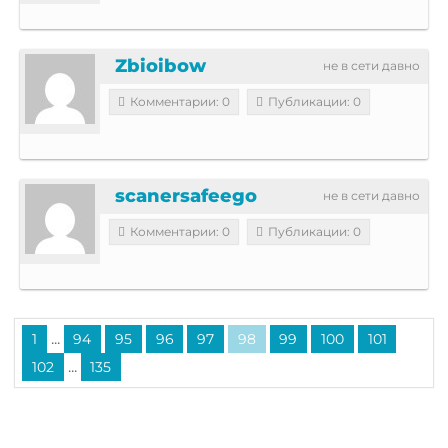
Zbioibow
не в сети давно
Комментарии: 0
Публикации: 0
scanersafeego
не в сети давно
Комментарии: 0
Публикации: 0
...
1
94
95
96
97
98
99
100
101
...
102
135