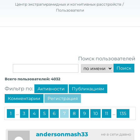
Центр экстрапирамидных и когнитивных расстройств
Пользователи
Поиск пользователей
Поиск
Всего пользователей: 4032
Фильтр по:
Активности
Публикациям
Комментарии
Регистрация
...
...
1
3
4
5
6
7
8
9
10
11
135
andersonmash33
не в сети давно