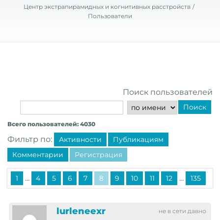
Центр экстрапирамидных и когнитивных расстройств
Пользователи
Поиск пользователей
Поиск
Всего пользователей: 4030
Фильтр по:
Активности
Публикациям
Комментарии
Регистрация
...
...
1
4
5
6
7
8
9
10
11
12
135
lurleneexr
не в сети давно