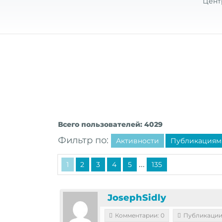
Цент
Всего пользователей: 4029
Фильтр по:
Активности
Публикациям
...
1
2
3
4
5
135
JosephSidly
Комментарии: 0
Публикации