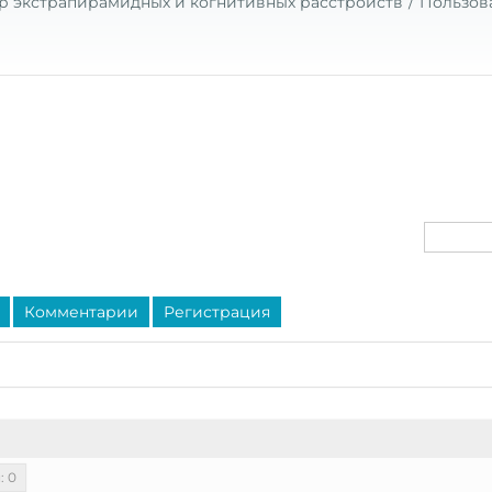
р экстрапирамидных и когнитивных расстройств
Пользов
Комментарии
Регистрация
: 0