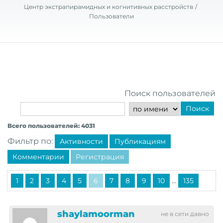
Центр экстрапирамидных и когнитивных расстройств
Пользователи
Поиск пользователей
Поиск
Всего пользователей: 4031
Фильтр по:
Активности
Публикациям
Комментарии
Регистрация
...
1
2
3
4
5
6
7
8
9
10
135
shaylamoorman
не в сети давно