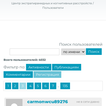
Центр экстрапирамидных и когнитивных расстройств
Пользователи
Поиск пользователей
Поиск
Всего пользователей: 4032
Фильтр по:
Активности
Публикациям
Комментарии
Регистрация
...
1
2
3
4
5
6
7
135
carmonwcu89276
не в сети давно