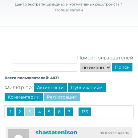
Центр экстрапирамидных и когнитивных расстройств
Пользователи
Поиск пользователей
Поиск
Всего пользователей: 4031
Фильтр по:
Активности
Публикациям
Комментарии
Регистрация
...
1
2
3
4
5
6
7
135
shastatenison
не в сети давно