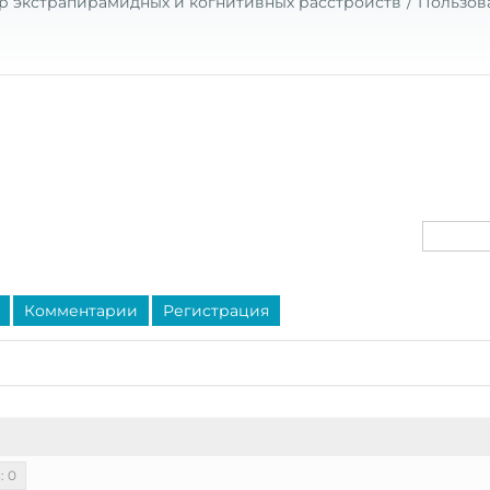
р экстрапирамидных и когнитивных расстройств
Пользов
Комментарии
Регистрация
: 0