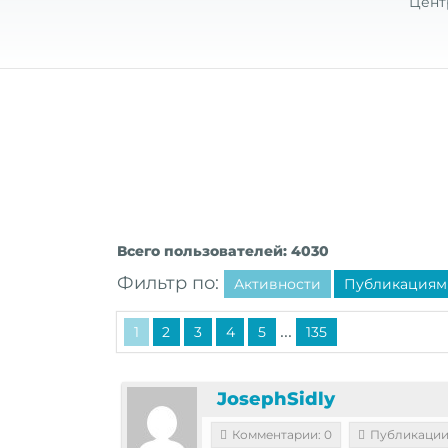
Цент
Всего пользователей: 4030
Фильтр по:
Активности
Публикациям
...
1
2
3
4
5
135
JosephSidly
Комментарии: 0
Публикации