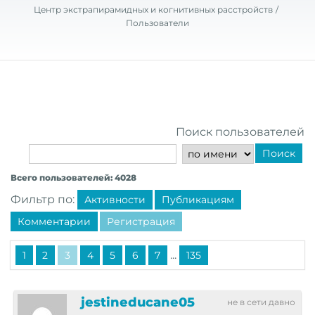
Центр экстрапирамидных и когнитивных расстройств
Пользователи
Поиск пользователей
Поиск
Всего пользователей: 4028
Фильтр по:
Активности
Публикациям
Комментарии
Регистрация
...
1
2
3
4
5
6
7
135
jestineducane05
не в сети давно