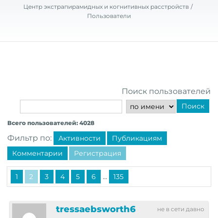
Центр экстрапирамидных и когнитивных расстройств
Пользователи
Поиск пользователей
Поиск
Всего пользователей: 4028
Фильтр по:
Активности
Публикациям
Комментарии
Регистрация
...
1
2
3
4
5
6
135
tressaebsworth6
не в сети давно