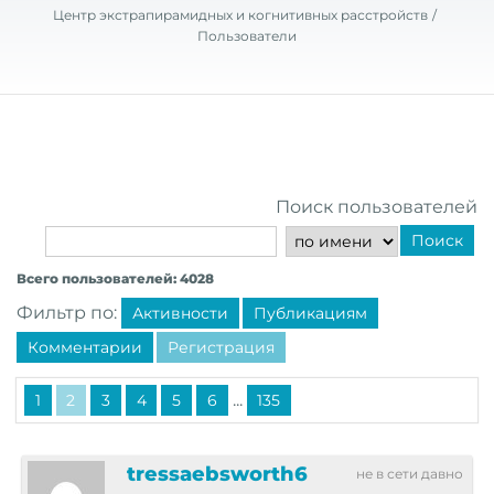
Центр экстрапирамидных и когнитивных расстройств
Пользователи
Поиск пользователей
Поиск
Всего пользователей: 4028
Фильтр по:
Активности
Публикациям
Комментарии
Регистрация
...
1
2
3
4
5
6
135
tressaebsworth6
не в сети давно